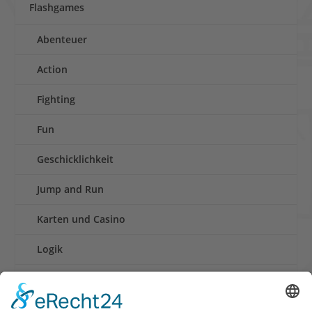
Flashgames
Abenteuer
Action
Fighting
Fun
Geschicklichkeit
Jump and Run
Karten und Casino
Logik
Rennen
Retro und Klassiker