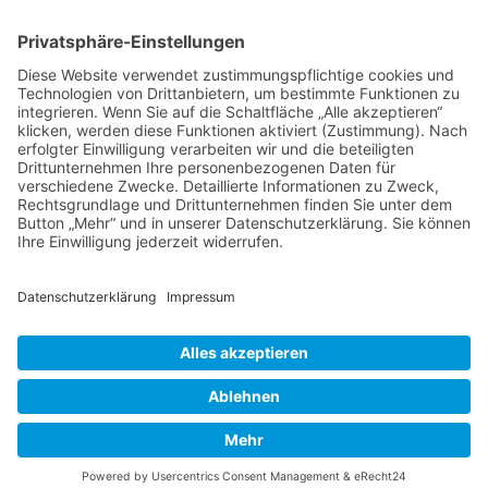
Shooter
Sonstige Spiele
Sport
News
Onlinespiele
Datenschutz
Cookie-Einstellungen
Impressum
Kontakt
©2026 |
www.online-spiele-blog.de
.de | Alle Rechte
vorbehalten