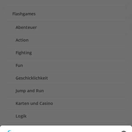
Flashgames
Abenteuer
Action
Fighting
Fun
Geschicklichkeit
Jump and Run
Karten und Casino
Logik
Rennen