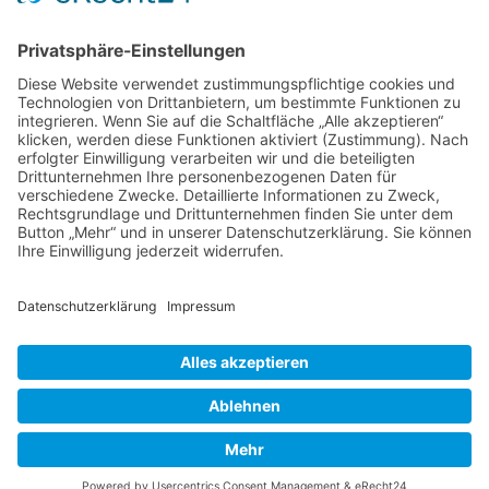
Retro und Klassiker
Shooter
Sonstige Spiele
Sport
News
Onlinespiele
Datenschutz
Cookie-Einstellungen
Impressum
Kontakt
©2026 |
www.online-spiele-blog.de
.de | Alle Rechte
vorbehalten