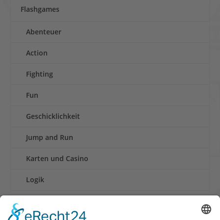
Flashgames
Abenteuer
Action
Fighting
Fun
Geschicklichkeit
Jump and Run
Karten und Casino
Logik
Rennen