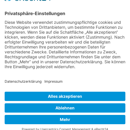
Retro und Klassiker
Shooter
Sonstige Spiele
Sport
News
Onlinespiele
Datenschutz
Cookie-Einstellungen
Impressum
Kontakt
©2026 |
www.online-spiele-blog.de
.de | Alle Rechte
vorbehalten