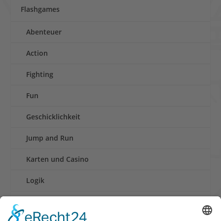
Flashgames
Abenteuer
Action
Fighting
Fun
Geschicklichkeit
Jump and Run
Karten und Casino
Logik
Rennen