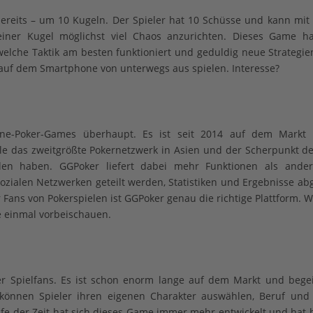
bereits – um 10 Kugeln. Der Spieler hat 10 Schüsse und kann mit
einer Kugel möglichst viel Chaos anzurichten. Dieses Game ha
elche Taktik am besten funktioniert und geduldig neue Strategien
 auf dem Smartphone von unterwegs aus spielen. Interesse?
line-Poker-Games überhaupt. Es ist seit 2014 auf dem Mark
ile das zweitgrößte Pokernetzwerk in Asien und der Scherpunkt der
elen haben. GGPoker liefert dabei mehr Funktionen als ander
sozialen Netzwerken geteilt werden, Statistiken und Ergebnisse a
Fans von Pokerspielen ist GGPoker genau die richtige Plattform. We
te einmal vorbeischauen.
nter Spielfans. Es ist schon enorm lange auf dem Markt und bege
 können Spieler ihren eigenen Charakter auswählen, Beruf und 
Laufe der Zeit hat sich dieses Game immer mehr entwickelt und hat 