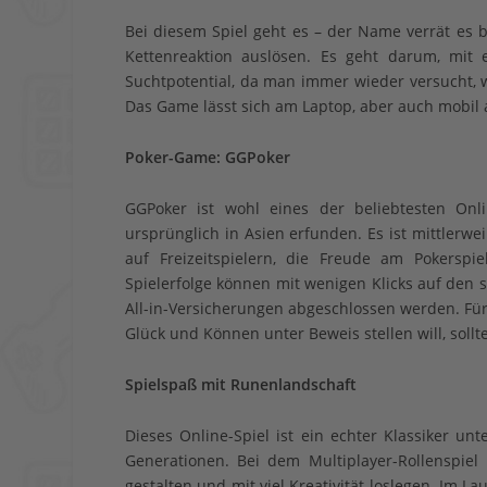
Bei diesem Spiel geht es – der Name verrät es 
Kettenreaktion auslösen. Es geht darum, mit 
Suchtpotential, da man immer wieder versucht, w
Das Game lässt sich am Laptop, aber auch mobil
Poker-Game: GGPoker
GGPoker ist wohl eines der beliebtesten On
ursprünglich in Asien erfunden. Es ist mittlerwe
auf Freizeitspielern, die Freude am Pokerspi
Spielerfolge können mit wenigen Klicks auf den 
All-in-Versicherungen abgeschlossen werden. Für 
Glück und Können unter Beweis stellen will, soll
Spielspaß mit Runenlandschaft
Dieses Online-Spiel ist ein echter Klassiker u
Generationen. Bei dem Multiplayer-Rollenspiel
gestalten und mit viel Kreativität loslegen. Im 