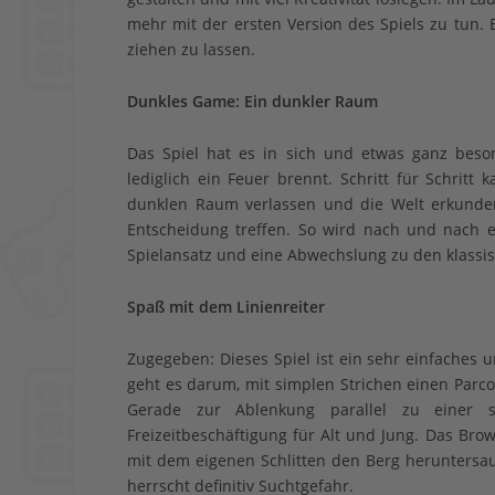
mehr mit der ersten Version des Spiels zu tun.
ziehen zu lassen.
Dunkles Game: Ein dunkler Raum
Das Spiel hat es in sich und etwas ganz beso
lediglich ein Feuer brennt. Schritt für Schri
dunklen Raum verlassen und die Welt erkunden.
Entscheidung treffen. So wird nach und nach ei
Spielansatz und eine Abwechslung zu den klassis
Spaß mit dem Linienreiter
Zugegeben: Dieses Spiel ist ein sehr einfaches
geht es darum, mit simplen Strichen einen Parcou
Gerade zur Ablenkung parallel zu einer st
Freizeitbeschäftigung für Alt und Jung. Das Bro
mit dem eigenen Schlitten den Berg heruntersau
herrscht definitiv Suchtgefahr.