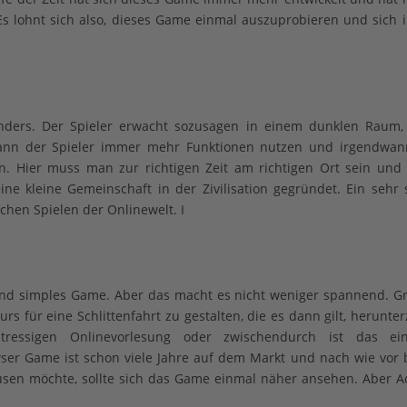
 Es lohnt sich also, dieses Game einmal auszuprobieren und sich
nders. Der Spieler erwacht sozusagen in einem dunklen Raum,
tt kann der Spieler immer mehr Funktionen nutzen und irgendwa
 Hier muss man zur richtigen Zeit am richtigen Ort sein und d
ne kleine Gemeinschaft in der Zivilisation gegründet. Ein sehr
chen Spielen der Onlinewelt. I
 und simples Game. Aber das macht es nicht weniger spannend. G
rs für eine Schlittenfahrt zu gestalten, die es dann gilt, herunte
ressigen Onlinevorlesung oder zwischendurch ist das ein
wser Game ist schon viele Jahre auf dem Markt und nach wie vor 
sen möchte, sollte sich das Game einmal näher ansehen. Aber Ac