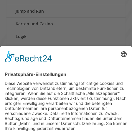
Jump and Run
Karten und Casino
Logik
Rennen
Retro und Klassiker
Shooter
Sonstige Spiele
Sport
News
Onlinespiele