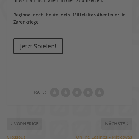
muss man nicht allein in die Tat umsetzen.
Beginne noch heute dein Mittelalter-Abenteuer in
Zarenkriege!
Jetzt Spielen!
RATE:
VORHERIGE
NÄCHSTE
Crossout
Online Casinos – Mit etwas