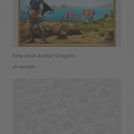
Eine neue Antike: Grepolis
23. April 2021