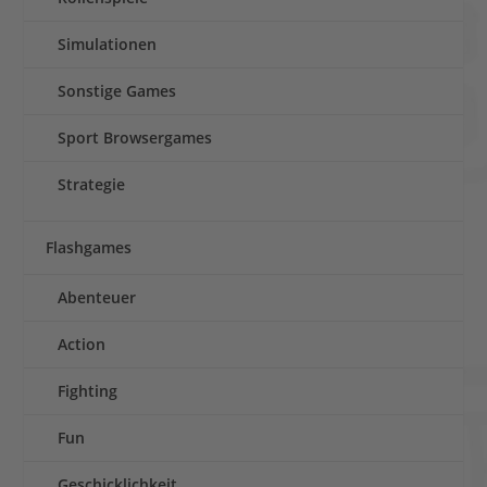
Simulationen
Sonstige Games
Sport Browsergames
Strategie
Flashgames
Abenteuer
Action
Fighting
Fun
Geschicklichkeit