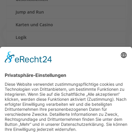
Jump and Run
Karten und Casino
Logik
Rennen
Retro und Klassiker
Shooter
Sonstige Spiele
Sport
News