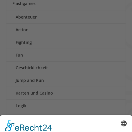
Flashgames
Abenteuer
Action
Fighting
Fun
Geschicklichkeit
Jump and Run
Karten und Casino
Logik
Rennen
Retro und Klassiker