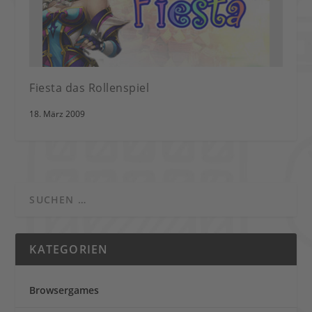
Fiesta das Rollenspiel
18. März 2009
KATEGORIEN
Browsergames