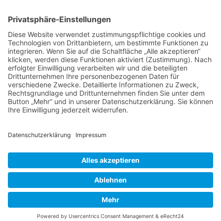
Shooter
Sonstige Spiele
Sport
News
Onlinespiele
Datenschutz
Cookie-Einstellungen
Impressum
Kontakt
©2026 |
www.online-spiele-blog.de
.de | Alle Rechte
vorbehalten