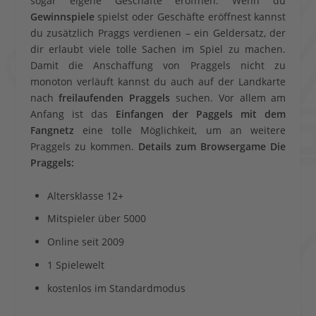
sogar eigene Geschäfte eröffnen. Wenn du
Gewinnspiele
spielst oder Geschäfte eröffnest kannst
du zusätzlich Praggs verdienen – ein Geldersatz, der
dir erlaubt viele tolle Sachen im Spiel zu machen.
Damit die Anschaffung von Praggels nicht zu
monoton verläuft kannst du auch auf der Landkarte
nach
freilaufenden Praggels
suchen. Vor allem am
Anfang ist das
Einfangen der Paggels mit dem
Fangnetz
eine tolle Möglichkeit, um an weitere
Praggels zu kommen.
Details zum Browsergame Die
Praggels:
Altersklasse 12+
Mitspieler über 5000
Online seit 2009
1 Spielewelt
kostenlos im Standardmodus