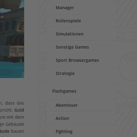
Manager
Rollenspiele
Simulationen
Sonstige Games
Sport Browsergames
Strategie
Flashgames
n, dass das
Abenteuer
pricht.
Gold
d um mit dem
Action
ige Gebäude
äude
bauen
Fighting