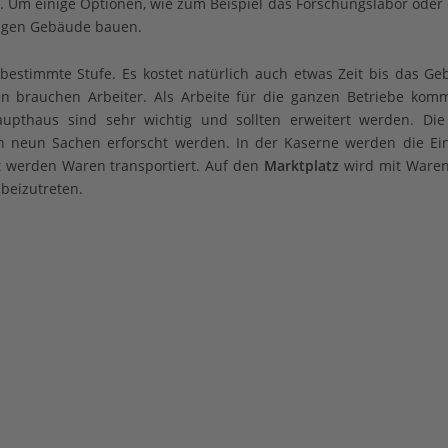
 Um einige Optionen, wie zum Beispiel das Forschungslabor oder
iligen Gebäude bauen.
estimmte Stufe. Es kostet natürlich auch etwas Zeit bis das Ge
llen brauchen Arbeiter. Als Arbeite für die ganzen Betriebe ko
upthaus sind sehr wichtig und sollten erweitert werden. Die
 neun Sachen erforscht werden. In der Kaserne werden die Ei
t werden Waren transportiert. Auf den
Marktplatz
wird mit Waren
beizutreten.