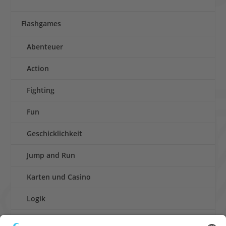
Flashgames
Abenteuer
Action
Fighting
Fun
Geschicklichkeit
Jump and Run
Karten und Casino
Logik
Rennen