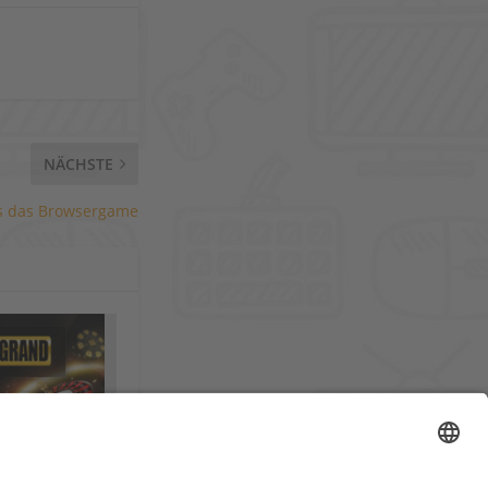
NÄCHSTE
s das Browsergame
lineCasino