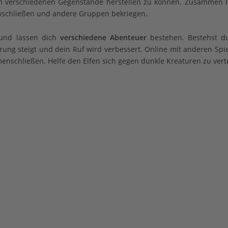
 um verschiedenen Gegenstände herstellen zu können. Zusammen 
enschließen und andere Gruppen bekriegen.
 und lassen dich
verschiedene Abenteuer
bestehen. Bestehst d
ung steigt und dein Ruf wird verbessert. Online mit anderen Spi
nschließen. Helfe den Elfen sich gegen dunkle Kreaturen zu vert