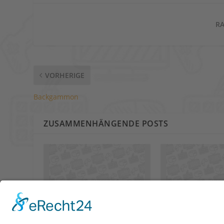
RA
VORHERIGE
Backgammon
ZUSAMMENHÄNGENDE POSTS
Dogs of the Seas –
Level R – dynam