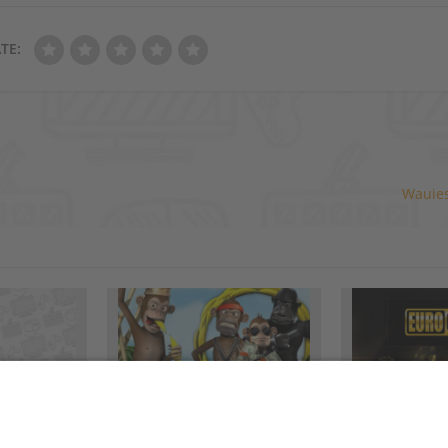
TE:
Wauie
isches
BananenKönig – das
EuroGrandOn