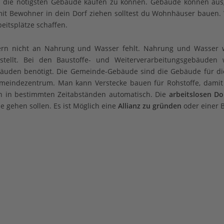
die nötigsten Gebäude kaufen zu können. Gebäude können au
amit Bewohner in dein Dorf ziehen solltest du Wohnhäuser bauen
itsplätze schaffen.
ern nicht an Nahrung und Wasser fehlt. Nahrung und Wasser 
tellt. Bei den Baustoffe- und Weiterverarbeitungsgebäuden
ebäuden benötigt. Die Gemeinde-Gebäude sind die Gebäude für d
meindezentrum. Man kann Verstecke bauen für Rohstoffe, damit 
 in bestimmten Zeitabständen automatisch. Die
arbeitslosen D
e gehen sollen. Es ist Möglich eine
Allianz zu gründen
oder einer 