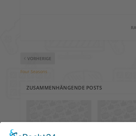
RA
VORHERIGE
Four Seasons
ZUSAMMENHÄNGENDE POSTS