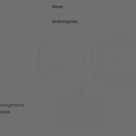
News
Onlinespiele
t weitgehend
reich
.