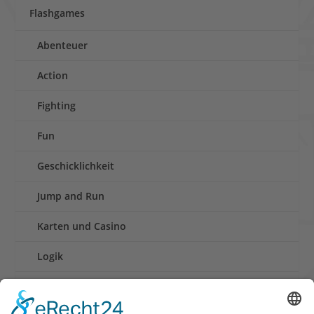
Flashgames
Abenteuer
Action
Fighting
Fun
Geschicklichkeit
Jump and Run
Karten und Casino
Logik
Rennen