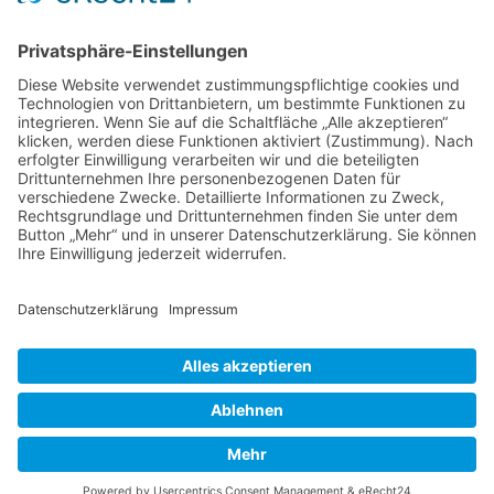
Retro und Klassiker
Shooter
Sonstige Spiele
Sport
News
Onlinespiele
Datenschutz
Cookie-Einstellungen
Impressum
Kontakt
©2026 |
www.online-spiele-blog.de
.de | Alle Rechte
vorbehalten