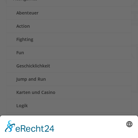
Abenteuer
Action
Fighting
Fun
Geschicklichkeit
Jump and Run
Karten und Casino
Logik
Rennen
Retro und Klassiker