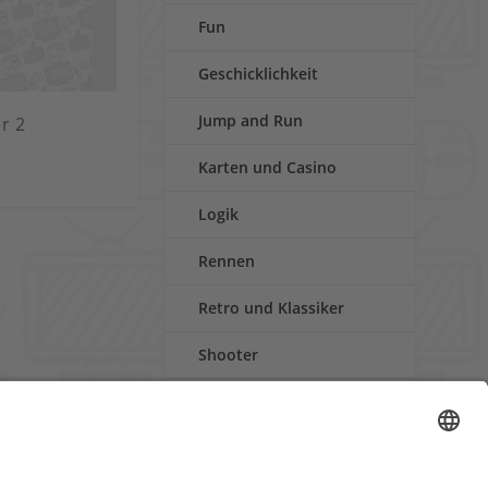
Fun
Geschicklichkeit
Jump and Run
er 2
Karten und Casino
Logik
Rennen
Retro und Klassiker
Shooter
Sonstige Spiele
Sport