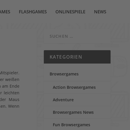
AMES
FLASHGAMES
ONLINESPIELE
NEWS
KATEGORIEN
itspieler.
Browsergames
der weißen
nn am Ende
Action Browsergames
r leichten
 der Maus
Adventure
ssen. Wenn
Browsergames News
Fun Browsergames