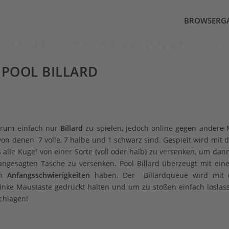
BROWSERG
POOL BILLARD
darum einfach nur
Billard
zu spielen, jedoch online gegen andere M
 von denen 7 volle, 7 halbe und 1 schwarz sind. Gespielt wird mit 
 es alle Kugel von einer Sorte (voll oder halb) zu versenken, um da
angesagten Tasche zu versenken. Pool Billard überzeugt mit eine
en
Anfangsschwierigkeiten
haben. Der Billardqueue wird mit
 linke Maustaste gedrückt halten und um zu stoßen einfach losla
schlagen!