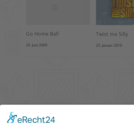
Go Home Ball
Twist me Silly
25. Juni 2009
25. Januar 2010