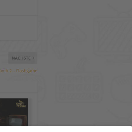
NÄCHSTE
omb 2 – Flashgame