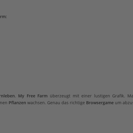
rm:
rnleben
.
My Free Farm
überzeugt mit einer lustigen Grafik. Ma
genen
Pflanzen
wachsen. Genau das richtige
Browsergame
um abzus