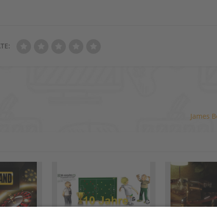
TE:
James B