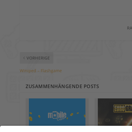
RA
VORHERIGE
Winiped – Flashgame
ZUSAMMENHÄNGENDE POSTS