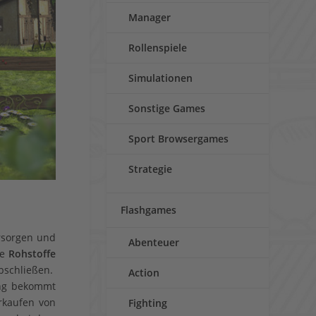
Manager
Rollenspiele
Simulationen
Sonstige Games
Sport Browsergames
Strategie
Flashgames
ersorgen und
Abenteuer
re
Rohstoffe
bschließen.
Action
ang bekommt
rkaufen von
Fighting