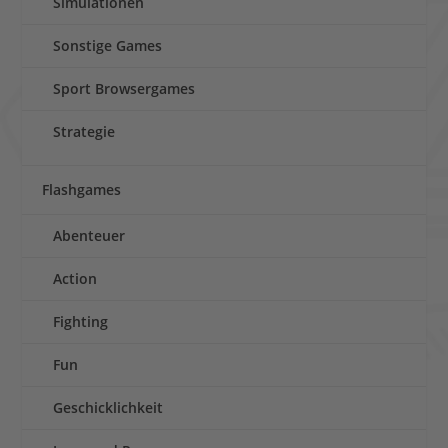
Simulationen
Sonstige Games
Sport Browsergames
Strategie
Flashgames
Abenteuer
Action
Fighting
Fun
Geschicklichkeit