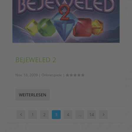
BEJEWELED 2
Nov. 16, 2009
|
Onlinespiele
|
WEITERLESEN
1
2
3
4
…
14