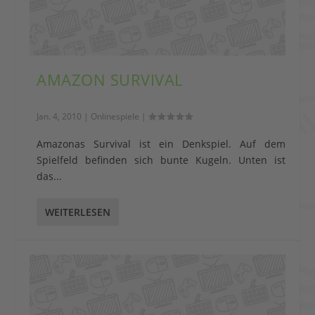
AMAZON SURVIVAL
Jan. 4, 2010
|
Onlinespiele
|
Amazonas Survival ist ein Denkspiel. Auf dem
Spielfeld befinden sich bunte Kugeln. Unten ist
das...
WEITERLESEN