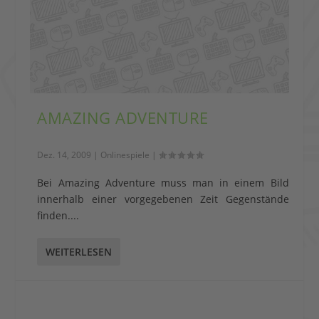
AMAZING ADVENTURE
Dez. 14, 2009
|
Onlinespiele
|
Bei Amazing Adventure muss man in einem Bild
innerhalb einer vorgegebenen Zeit Gegenstände
finden....
WEITERLESEN