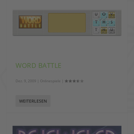
WORD BATTLE
Dez. 9, 2009
|
Onlinespiele
|
WEITERLESEN