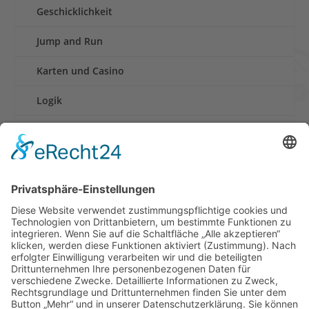
Geschicklichkeit
Jump and Run
Karten und Casino
Logik
Rennen
Retro und Klassiker
Shooter
Sonstige Spiele
Sport
News