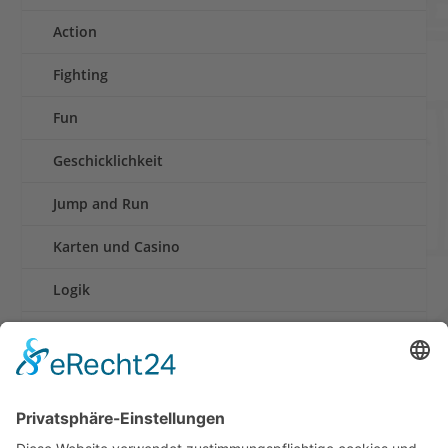
Action
Fighting
Fun
Geschicklichkeit
Jump and Run
Karten und Casino
Logik
Rennen
Retro und Klassiker
Shooter